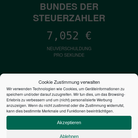
BUNDES DER
STEUERZAHLER
7,052
€
NEUVERSCHULDUNG
PRO SEKUNDE
1,601
€
Cookie Zustimmung verwalten
Wir verwenden Technologien wie Cookies, um Geräteinformationen zu
ZINSEN
speichern und/oder darauf zuzugreifen. Wir tun dies, um das Browsing-
PRO SEKUNDE
Erlebnis zu verbessern und um (nicht) personalisierte Werbung
anzuzeigen. Wenn du nicht zustimmst oder die Zustimmung widerrufst,
kann dies bestimmte Merkmale und Funktionen beeinträchtigen.
2,805,301,744,246
€
Akzeptieren
STAATSVERSCHULDUNG
Ablehnen