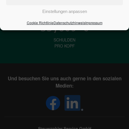
IN DEUTSCHLAND
Einstellungen anpassen
Cookie Richtlinie
Datenschutzhinweis
Impressum
33,609
€
SCHULDEN
PRO KOPF
Und besuchen Sie uns auch gerne in den sozialen
Medien:
Steuerzahler Service GmbH