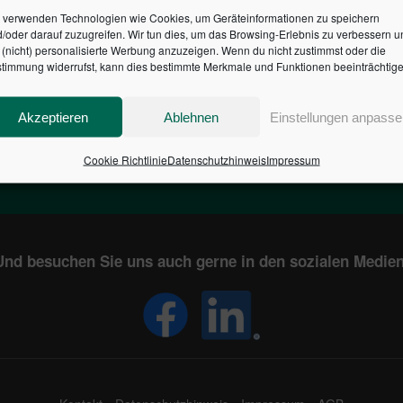
 verwenden Technologien wie Cookies, um Geräteinformationen zu speichern
/oder darauf zuzugreifen. Wir tun dies, um das Browsing-Erlebnis zu verbessern u
HR DES BUNDES DER ST
(nicht) personalisierte Werbung anzuzeigen. Wenn du nicht zustimmst oder die
timmung widerrufst, kann dies bestimmte Merkmale und Funktionen beeinträchtige
1
€
2,804,060,541
Akzeptieren
Ablehnen
Einstellungen anpasse
EN
STAATSVERSCHULDUNG
KUNDE
IN DEUTSCHLAND
Cookie Richtlinie
Datenschutzhinweis
Impressum
Und besuchen Sie uns auch gerne in den sozialen Medien