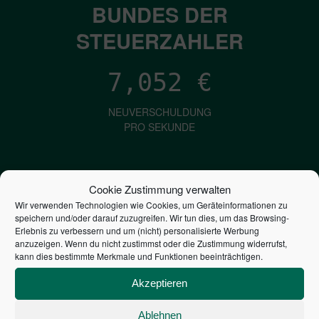
BUNDES DER
STEUERZAHLER
7,052
€
NEUVERSCHULDUNG
PRO SEKUNDE
1,601
€
Cookie Zustimmung verwalten
Wir verwenden Technologien wie Cookies, um Geräteinformationen zu
ZINSEN
speichern und/oder darauf zuzugreifen. Wir tun dies, um das Browsing-
PRO SEKUNDE
Erlebnis zu verbessern und um (nicht) personalisierte Werbung
anzuzeigen. Wenn du nicht zustimmst oder die Zustimmung widerrufst,
kann dies bestimmte Merkmale und Funktionen beeinträchtigen.
2,803,959,318,679
€
Akzeptieren
STAATSVERSCHULDUNG
Ablehnen