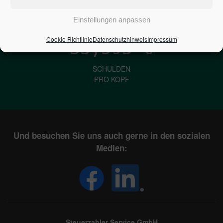
IN DEUTSCHLAND
Einstellungen anpassen
Cookie Richtlinie
Datenschutzhinweis
Impressum
33,593
€
SCHULDEN
PRO KOPF
Und besuchen Sie uns auch gerne in den sozialen
Medien:
Steuerzahler Service GmbH