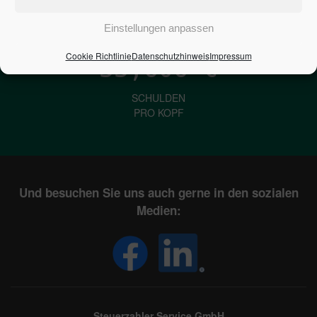
IN DEUTSCHLAND
Einstellungen anpassen
Cookie Richtlinie
Datenschutzhinweis
Impressum
33,606
€
SCHULDEN
PRO KOPF
Und besuchen Sie uns auch gerne in den sozialen
Medien:
Steuerzahler Service GmbH