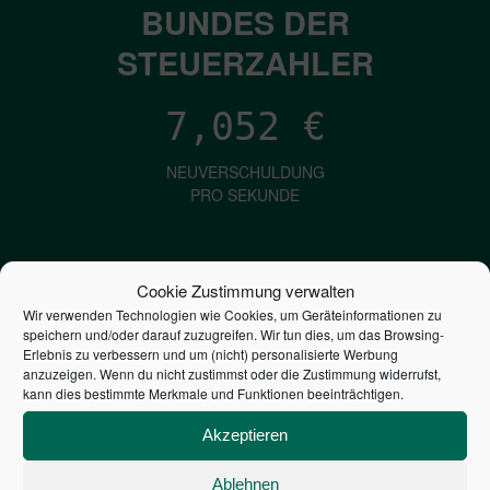
BUNDES DER
STEUERZAHLER
7,052
€
NEUVERSCHULDUNG
PRO SEKUNDE
1,601
€
Cookie Zustimmung verwalten
Wir verwenden Technologien wie Cookies, um Geräteinformationen zu
ZINSEN
speichern und/oder darauf zuzugreifen. Wir tun dies, um das Browsing-
PRO SEKUNDE
Erlebnis zu verbessern und um (nicht) personalisierte Werbung
anzuzeigen. Wenn du nicht zustimmst oder die Zustimmung widerrufst,
kann dies bestimmte Merkmale und Funktionen beeinträchtigen.
2,805,032,354,327
€
Akzeptieren
STAATSVERSCHULDUNG
Ablehnen