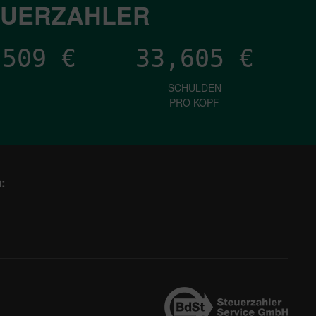
EUERZAHLER
,128
€
33,605
€
SCHULDEN
PRO KOPF
: