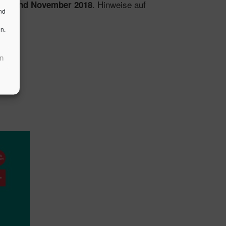
. Hinweise auf
it Stand November 2018
nd
n.
n