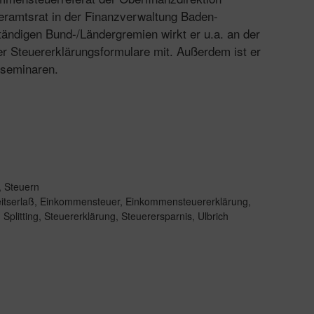
Oberamtsrat in der Finanzverwaltung Baden-
ändigen Bund-/Ländergremien wirkt er u.a. an der
der Steuererklärungsformulare mit. Außerdem ist er
sseminaren.
,
Steuern
itserlaß
,
Einkommensteuer
,
Einkommensteuererklärung
,
,
Splitting
,
Steuererklärung
,
Steuerersparnis
,
Ulbrich