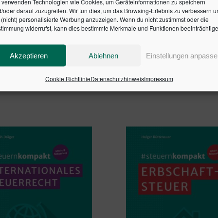
 verwenden Technologien wie Cookies, um Geräteinformationen zu speichern
dig. Die Anleitung berücksichtigt die
aktuelle Rechtslage m
/oder darauf zuzugreifen. Wir tun dies, um das Browsing-Erlebnis zu verbessern u
g die Weichen für die kommende Steuerplanung zu stellen.
(nicht) personalisierte Werbung anzuzeigen. Wenn du nicht zustimmst oder die
timmung widerrufst, kann dies bestimmte Merkmale und Funktionen beeinträchtige
r
.
Einkommensteuer-Grund- und Splittingtabelle
Akzeptieren
Ablehnen
Einstellungen anpasse
SBN: 9783791042060
Cookie Richtlinie
Datenschutzhinweis
Impressum