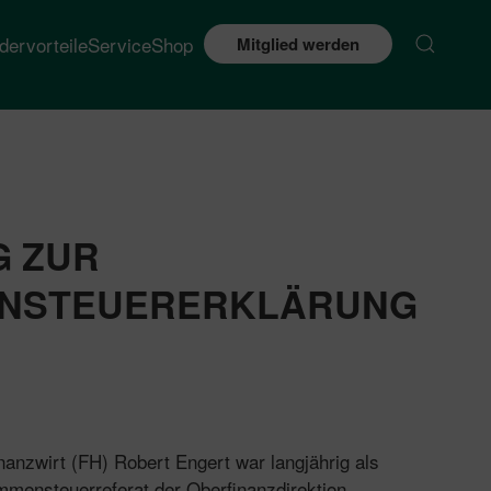
edervorteile
Service
Shop
Mitglied werden
G ZUR
ENSTEUERERKLÄRUNG
nanzwirt (FH) Robert Engert war langjährig als
mmensteuerreferat der Oberfinanzdirektion