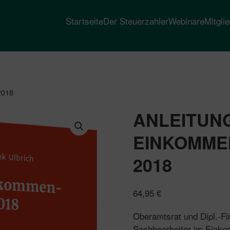
Startseite
Der Steuerzahler
Webinare
Mitgli
2018
ANLEITUN
EINKOMM
2018
64,95
€
Oberamtsrat und Dipl.-Fi
Sachbearbeiter im Einko