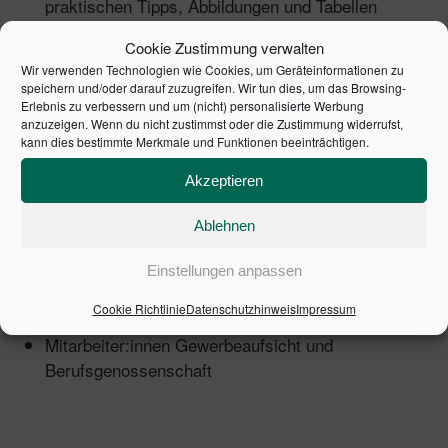
praktischen Tipps, Abbildungen und Tabellen
im praktischen Taschenbuchformat –
Kompakt:
Cookie Zustimmung verwalten
perfekt auch für unterwegs
Wir verwenden Technologien wie Cookies, um Geräteinformationen zu
nur 24,80 € inkl. MwSt. –
Preiswert:
speichern und/oder darauf zuzugreifen. Wir tun dies, um das Browsing-
Mengenrabatte bei Mehrfachbestellung
Erlebnis zu verbessern und um (nicht) personalisierte Werbung
anzuzeigen. Wenn du nicht zustimmst oder die Zustimmung widerrufst,
kann dies bestimmte Merkmale und Funktionen beeinträchtigen.
Akzeptieren
Haufe Arbeitsschutz von A-Z ist bestens geeignet
für:
Ablehnen
Fachkräfte für Arbeitssicherheit mit Arbeitsschutz
Einstellungen anpassen
als Haupttätigkeit
Cookie Richtlinie
Datenschutzhinweis
Impressum
Arbeitsschutzdienstleister:innen
Mitarbeiter:innen Gewerbeaufsicht und
Berufsgenossenschaft