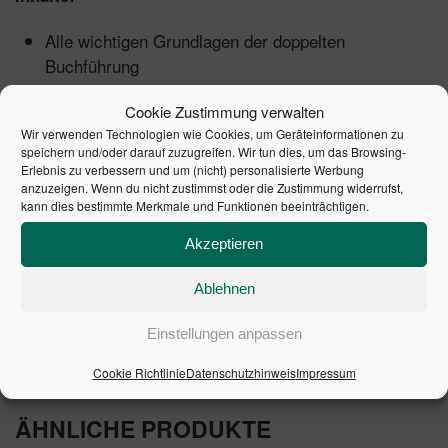
Alle wichtigen Grundlagen der doppelten
Buchführung
Buchungssätze und Kostenarten: Schritt für Schritt
Cookie Zustimmung verwalten
zur korrekten Buchungspraxis
Wir verwenden Technologien wie Cookies, um Geräteinformationen zu
Mit großem Trainingsteil: Die wichtigsten
speichern und/oder darauf zuzugreifen. Wir tun dies, um das Browsing-
Geschäftsvorfälle in der Praxis und ihre
Erlebnis zu verbessern und um (nicht) personalisierte Werbung
buchhalterische Lösung
anzuzeigen. Wenn du nicht zustimmst oder die Zustimmung widerrufst,
kann dies bestimmte Merkmale und Funktionen beeinträchtigen.
In der Best of-Edition!
Akzeptieren
Ablehnen
5. Auflage 2017 | Artikelnummer: 01301-0005 | ISBN:
9783648109120
Einstellungen anpassen
Cookie Richtlinie
Datenschutzhinweis
Impressum
ÄHNLICHE PRODUKTE