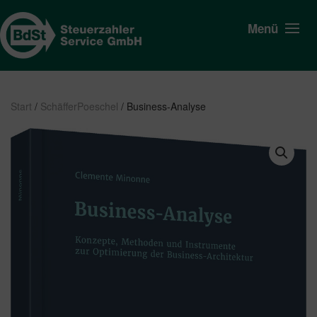
Menü
Start
/
SchäfferPoeschel
/ Business-Analyse