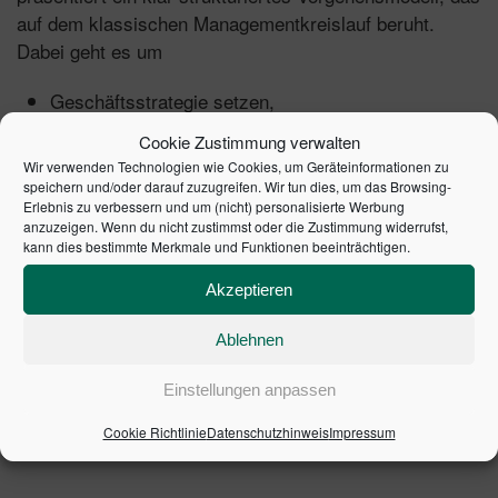
auf dem klassischen Managementkreislauf beruht.
Dabei geht es um
Geschäftsstrategie setzen,
Geschäftsfälle definieren,
Cookie Zustimmung verwalten
Geschäftsprozesse sowie Geschäftsanforderungen
Wir verwenden Technologien wie Cookies, um Geräteinformationen zu
erheben,
speichern und/oder darauf zuzugreifen. Wir tun dies, um das Browsing-
Erlebnis zu verbessern und um (nicht) personalisierte Werbung
Geschäftsarchitektur optimieren und
anzuzeigen. Wenn du nicht zustimmst oder die Zustimmung widerrufst,
Geschäftserfolg bewerten.
kann dies bestimmte Merkmale und Funktionen beeinträchtigen.
Für jede Phase werden die für die Praxis wichtigsten
Akzeptieren
Konzepte, Methoden und Instrumente vorgestellt und
Ablehnen
anhand
verdeutlicht.
vieler Anwendungsbeispiele
Einstellungen anpassen
1. Auflage 2016 | Artikelnummer: 20378-0001 | ISBN:
9783791033082
Cookie Richtlinie
Datenschutzhinweis
Impressum