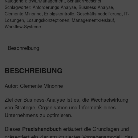
Kategorien:
BWL/Management
,
SchäfferPoeschel
Schlagwörter:
Anforderungs-Analyse
,
Business-Analyse
,
Clemente Minonne
,
Erfolgskontrolle
,
Geschäftsmodellierung
,
IT-
Lösungen
,
Lösungskonzeptionen
,
Managementkreislauf
,
Workflow-Systeme
Beschreibung
BESCHREIBUNG
Autor: Clemente Minonne
Ziel der Business-Analyse ist es, die Wechselwirkung
von Strategie, Organisation und Informatik eines
Unternehmens zu optimieren.
Dieses
erläutert die Grundlagen und
Praxishandbuch
präsentiert ein klar strukturiertes Vorgehensmodell, das