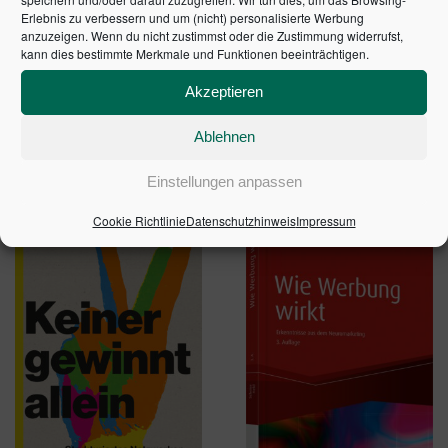
Coachings und Workshops, Weblinks zu Videos
Erlebnis zu verbessern und um (nicht) personalisierte Werbung
und Vorträgen
anzuzeigen. Wenn du nicht zustimmst oder die Zustimmung widerrufst,
kann dies bestimmte Merkmale und Funktionen beeinträchtigen.
1. Auflage 2015 | Artikelnummer: 01364-0001 | ISBN:
Akzeptieren
9783648065754
Ablehnen
Einstellungen anpassen
ÄHNLICHE PRODUKTE
Cookie Richtlinie
Datenschutzhinweis
Impressum