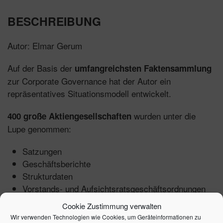
BESCHREIBUNG
Autor: Elmar Gerum
Auf der Basis der
umfangreichsten Faktensammlung
zur Corporate Governance hat der Autor ein
repräsentatives Situationsmodell entwickelt.
wurden unter die
400 große Aktiengesellschaften
Lupe genommen:
Satzungen
Geschäftsberichte
Strukturdaten
Vorstands- und Aufsichtsratsgeschäftsordnungen
Cookie Zustimmung verwalten
Daraus lassen sich eindeutige
Tendenzen und
Wir verwenden Technologien wie Cookies, um Geräteinformationen zu