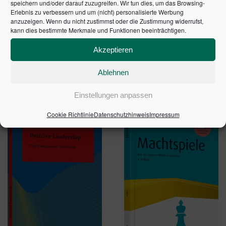
ableiten.
rechtspolitische Folgerungen
speichern und/oder darauf zuzugreifen. Wir tun dies, um das Browsing-
Erlebnis zu verbessern und um (nicht) personalisierte Werbung
anzuzeigen. Wenn du nicht zustimmst oder die Zustimmung widerrufst,
kann dies bestimmte Merkmale und Funktionen beeinträchtigen.
1. Auflage 2007 | Artikelnummer: 20684-0001
Akzeptieren
Ablehnen
ÄHNLICHE PRODUKTE
Einstellungen anpassen
Cookie Richtlinie
Datenschutzhinweis
Impressum