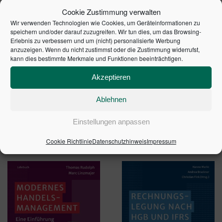
Leitenden von Innovationslabors in
Cookie Zustimmung verwalten
deutschsprachigen Unternehmen
Wir verwenden Technologien wie Cookies, um Geräteinformationen zu
speichern und/oder darauf zuzugreifen. Wir tun dies, um das Browsing-
Erlebnis zu verbessern und um (nicht) personalisierte Werbung
ausführlich diskutiert.
Von dieser innovativen
anzuzeigen. Wenn du nicht zustimmst oder die Zustimmung widerrufst,
Lösungsvielfalt wird jedes Unternehmen profitieren.
kann dies bestimmte Merkmale und Funktionen beeinträchtigen.
Akzeptieren
1. Auflage 2017 | Artikelnummer: 10162-0001 | ISBN:
9783791036663
Ablehnen
Einstellungen anpassen
ÄHNLICHE PRODUKTE
Cookie Richtlinie
Datenschutzhinweis
Impressum