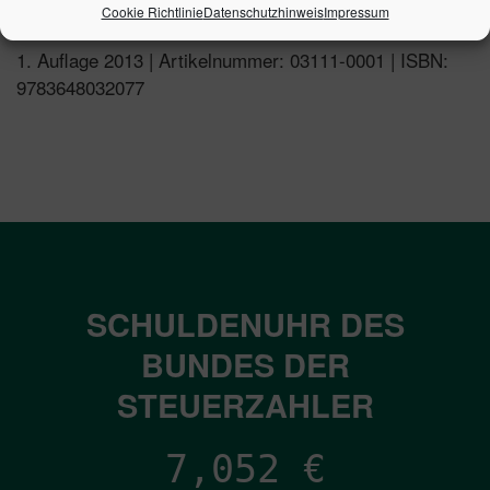
Cookie Richtlinie
Datenschutzhinweis
Impressum
1. Auflage 2013 | Artikelnummer: 03111-0001 | ISBN:
9783648032077
SCHULDENUHR DES
BUNDES DER
STEUERZAHLER
7,052
€