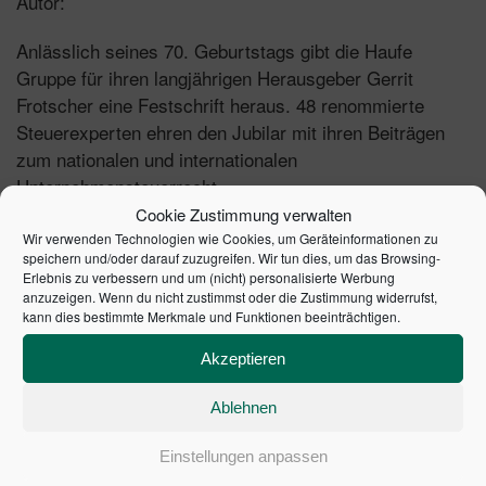
Autor:
Anlässlich seines 70. Geburtstags gibt die Haufe
Gruppe für ihren langjährigen Herausgeber Gerrit
Frotscher eine Festschrift heraus. 48 renommierte
Steuerexperten ehren den Jubilar mit ihren Beiträgen
zum nationalen und internationalen
Unternehmensteuerrecht.
Cookie Zustimmung verwalten
:
Mit diesem Werk erhalten Sie
Wir verwenden Technologien wie Cookies, um Geräteinformationen zu
speichern und/oder darauf zuzugreifen. Wir tun dies, um das Browsing-
Erlebnis zu verbessern und um (nicht) personalisierte Werbung
Umfassende Analyse der Trends im
anzuzeigen. Wenn du nicht zustimmst oder die Zustimmung widerrufst,
Unternehmensteuerrecht.
kann dies bestimmte Merkmale und Funktionen beeinträchtigen.
Lösungsvorschläge zu aktuellen Problemfeldern
Akzeptieren
aus dem Konzernsteuerrecht sowie dem
Verfahrens-, Prozess- und Verfassungsrecht.
Ablehnen
Wertvolle Orientierungshilfe für die nationale und
internationale Steuergestaltung.
Einstellungen anpassen