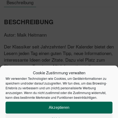
Beschreibung
BESCHREIBUNG
Autor: Maik Heitmann
Der Klassiker seit Jahrzehnten! Der Kalender bietet den
Lesern jeden Tag einen guten Tipp, neue Informationen,
interessante Ideen oder Zitate. Dazu viel Platz zum
Eintragen von Terminen. Mit Informationsteil am
Schluss zu wichtigen Terminen und Fristen 2022 und
Cookie Zustimmung verwalten
Wir verwenden Technologien wie Cookies, um Geräteinformationen zu
einem Stichwortverzeichnis.
speichern und/oder darauf zuzugreifen. Wir tun dies, um das Browsing-
Erlebnis zu verbessern und um (nicht) personalisierte Werbung
Tipps aus den Bereichen:
anzuzeigen. Wenn du nicht zustimmst oder die Zustimmung widerrufst,
kann dies bestimmte Merkmale und Funktionen beeinträchtigen.
Recht
Akzeptieren
Wirtschaft
Steuern