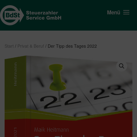
Menü
Start
/
Privat & Beruf
/ Der Tipp des Tages 2022