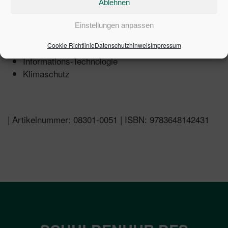
Ablehnen
Soziales
Reise / Urlaub
Einstellungen anpassen
Gesundheit / Ernährung
Cookie Richtlinie
Datenschutzhinweis
Impressum
Auto / Verkehr
Informations-Technologie
Klimaschutz
| Artikelnummer: 08301-0051 | ISBN: 9783648142431