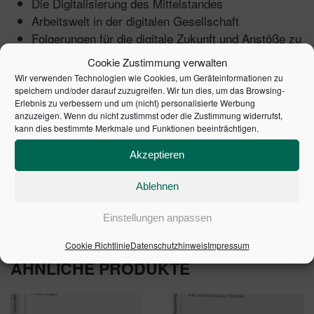
Die Digitalisierung des Mittelstandes
Arbeitswelt in der digitalen Gesellschaft
Folgerungen für die digitale Zukunft und Anstöße zu
einem „Digitalprogramm Deutschland"
Cookie Zustimmung verwalten
Wir verwenden Technologien wie Cookies, um Geräteinformationen zu
speichern und/oder darauf zuzugreifen. Wir tun dies, um das Browsing-
Erlebnis zu verbessern und um (nicht) personalisierte Werbung
anzuzeigen. Wenn du nicht zustimmst oder die Zustimmung widerrufst,
kann dies bestimmte Merkmale und Funktionen beeinträchtigen.
Akzeptieren
1. Auflage 2020 | Artikelnummer: 10377-0001 | ISBN:
Ablehnen
9783791046754
Einstellungen anpassen
Cookie Richtlinie
Datenschutzhinweis
Impressum
ÄHNLICHE PRODUKTE