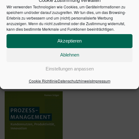
Wir verwenden Technologien wie Cookies, um Geräteinformationen zu
speichern und/oder darauf zuzugreifen. Wir tun dies, um das Browsing-
Erlebnis zu verbessern und um (nicht) personalisierte Werbung
anzuzeigen. Wenn du nicht zustimmst oder die Zustimmung widerrufst,
kann dies bestimmte Merkmale und Funktionen beeinträchtigen.
5. überarbeitete und erweiterte Auflage 2014 |
Akzeptieren
Artikelnummer: 20151-0001 | ISBN: 9783791033129
Ablehnen
Einstellungen anpassen
ÄHNLICHE PRODUKTE
Cookie Richtlinie
Datenschutzhinweis
Impressum