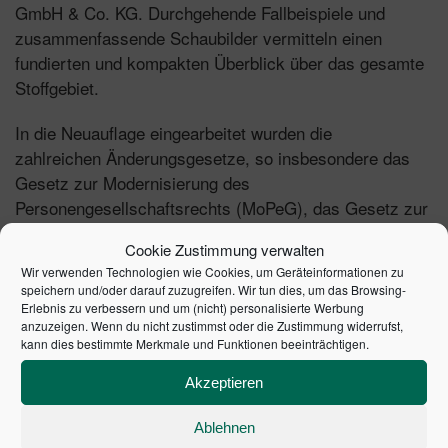
GmbH & Co. KG. ​Durchgehende Fallbeispiele und
zusammenfassende Schaubilder vermitteln einen
fundierten und kompakten Überblick über das gesamte
Stoffgebiet.
In die Neuauflage eingearbeitet wurden die
zahlreichen Änderungsgesetze, so insbesondere das
Gesetz zur Modernisierung des
Personengesellschaftsrechts (MoPeG), das Gesetz zur
Modernisierung des Körperschaftsteuerrechts (KöMoG)
Cookie Zustimmung verwalten
mit der Möglichkeit einer Option zur
Wir verwenden Technologien wie Cookies, um Geräteinformationen zu
Körperschaftsbesteuerung nach § 1a KStG und
speichern und/oder darauf zuzugreifen. Wir tun dies, um das Browsing-
das JStG 2022. Berücksichtigt wurde ferner eine
Erlebnis zu verbessern und um (nicht) personalisierte Werbung
anzuzeigen. Wenn du nicht zustimmst oder die Zustimmung widerrufst,
große Anzahl neuer Gerichtsentscheidungen
kann dies bestimmte Merkmale und Funktionen beeinträchtigen.
und Verwaltungsanweisungen.
Akzeptieren
Das Buch ist inhaltlich und konzeptionell mit dem Band
"Die Besteuerung der Kapitalgesellschaften"
Ablehnen