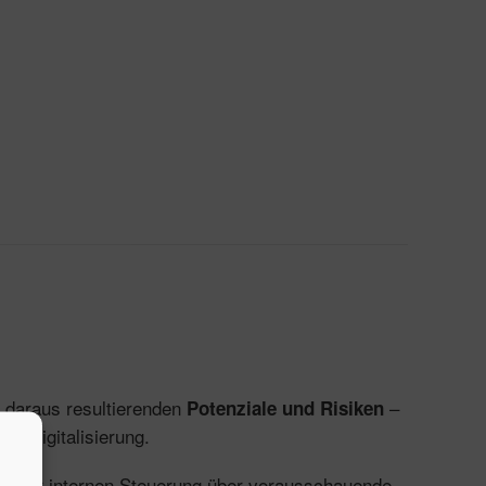
e daraus resultierenden
–
Potenziale und Risiken
r Digitalisierung.
tung der internen Steuerung über vorausschauende