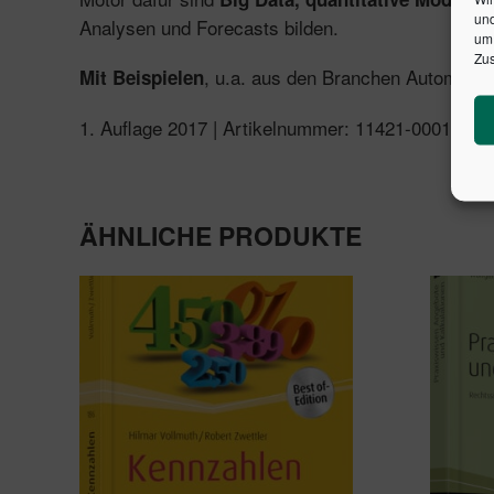
und
Analysen und Forecasts bilden.
um 
Zus
, u.a. aus den Branchen Automobil,
Mit Beispielen
1. Auflage 2017 | Artikelnummer: 11421-0001 | I
ÄHNLICHE PRODUKTE