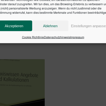
/oder darauf zuzugreifen. Wir tun dies, um das Browsing-Erlebnis zu verbessern u
(nicht) personalisierte Werbung anzuzeigen. Wenn du nicht zustimmst oder die
timmung widerrufst, kann dies bestimmte Merkmale und Funktionen beeinträchtige
 Finanzindustrie, Telekommunikation und Medien, Logistik un
Akzeptieren
Ablehnen
Einstellungen anpasse
SBN: 9783791038315
Cookie Richtlinie
Datenschutzhinweis
Impressum