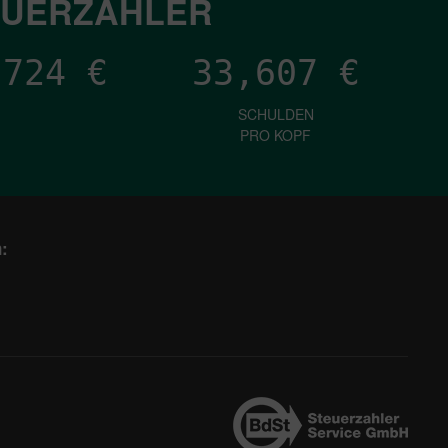
EUERZAHLER
,378
€
33,607
€
SCHULDEN
PRO KOPF
: