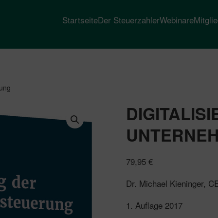
Startseite
Der Steuerzahler
Webinare
Mitgli
rung
DIGITALIS
UNTERNE
79,95
€
Dr. Michael Kieninger, C
1. Auflage 2017