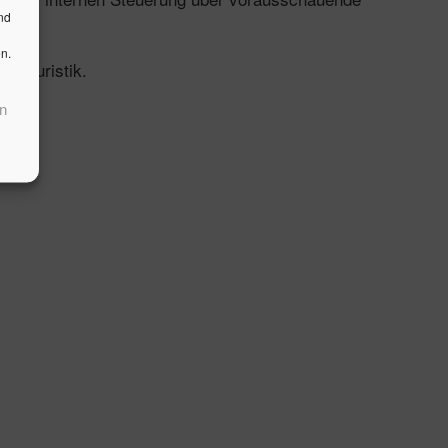
nd
n.
d Touristik.
n