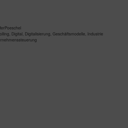
ferPoeschel
olling
,
Digital
,
Digitalisierung
,
Geschäftsmodelle
,
Industrie
ernehmenssteuerung