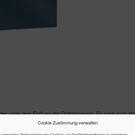
der unter dem Einfluss der Digitalisierung. Es zeigt auch di
hmensspezifischen Strategie zur systematischen Umsetzung de
Cookie Zustimmung verwalten
, die die Basis für die Neugestal
e und In-Memory-Systeme
 verwenden Technologien wie Cookies, um Geräteinformationen zu speichern