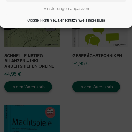
Einstellungen anpassen
Cookie Richtlinie
Datenschutzhinweis
Impressum
SCHNELLEINSTIEG
GESPRÄCHSTECHNIKEN
BILANZEN – INKL.
24,95
€
ARBEITSHILFEN ONLINE
44,95
€
In den Warenkorb
In den Warenkorb