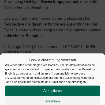
Gewinnung wichtiger
(wie die
Bewertungsparameter
Diskontierungszinssätze).
Das Buch greift aus theoretischer und praktischer
Perspektive die damit verbundenen Auswirkungen der
Digitalisierung auf und zeigt deren Implikationen anhand
.
zahlreicher Beispiele
1. Auflage 2019 | Artikelnummer: 11028-0001 | ISBN:
9783791043975
Cookie Zustimmung verwalten
Wir verwenden Technologien wie Cookies, um Geräteinformationen zu
speichern und/oder darauf zuzugreifen. Wir tun dies, um das Browsing-
Erlebnis zu verbessern und um (nicht) personalisierte Werbung
ÄHNLICHE PRODUKTE
anzuzeigen. Wenn du nicht zustimmst oder die Zustimmung widerrufst,
kann dies bestimmte Merkmale und Funktionen beeinträchtigen.
Akzeptieren
Ablehnen