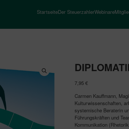
Startseite
Der Steuerzahler
Webinare
Mitgli
DIPLOMATI
7,95
€
Carmen Kauffmann, Magis
Kulturwissenschaften, arb
systemische Beraterin un
Führungskräften und Tea
Kommunikation (Rhetorik,