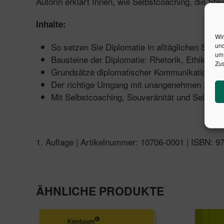
Autorin erklärt Ihnen, wie Selbstcoaching, die S
Inhalte:
Wir
So setzen Sie Diplomatie in alltäglichen Situat
und
um 
Bausteine der Diplomatie: Rhetorik, Ethik, Sti
Zus
Grundsätze diplomatischer Kommunikation: T
Der richtige Umgang mit unangenehmen Situa
Mit Selbstcoaching, Souveränität und Selbstw
1. Auflage | Artikelnummer: 10706-0001 | ISBN: 
ÄHNLICHE PRODUKTE