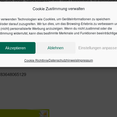
teigerung Ihres Selbstwertgefühls und Diplomatie zusammenh
Cookie Zustimmung verwalten
 verwenden Technologien wie Cookies, um Geräteinformationen zu speichern
ionen ein
/oder darauf zuzugreifen. Wir tun dies, um das Browsing-Erlebnis zu verbessern u
(nicht) personalisierte Werbung anzuzeigen. Wenn du nicht zustimmst oder die
l & Etikette, Humor
timmung widerrufst, kann dies bestimmte Merkmale und Funktionen beeinträchtige
echniken und Gesprächsstrategien
tionen
Akzeptieren
Ablehnen
Einstellungen anpasse
ert den Diplomaten in sich wecken
Cookie Richtlinie
Datenschutzhinweis
Impressum
9783648065129