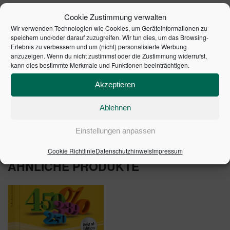
Welche Faktoren beeinflussen die Entwicklung von
Cookie Zustimmung verwalten
Gemeinkosten.
Wir verwenden Technologien wie Cookies, um Geräteinformationen zu
speichern und/oder darauf zuzugreifen. Wir tun dies, um das Browsing-
Grundsätze und Konzepte zum Kostenmanagement.
Erlebnis zu verbessern und um (nicht) personalisierte Werbung
Die wichtigsten Instrumente zur effektiven
anzuzeigen. Wenn du nicht zustimmst oder die Zustimmung widerrufst,
kann dies bestimmte Merkmale und Funktionen beeinträchtigen.
Steuerung.
Nachhaltige Umsetzung in Kennzahlen- und
Akzeptieren
Berichtssystemen.
Ablehnen
1. Auflage | Artikelnummer: 01492-0001
Einstellungen anpassen
Cookie Richtlinie
Datenschutzhinweis
Impressum
ÄHNLICHE PRODUKTE