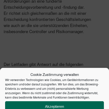
Anforderungen an eine fundierte
Entscheidungsvorbereitung und -findung dar.
Er richtet sich gleichermaßen an die mit einer
Entscheidung konfrontierten Geschäftsleitungen
wie auch an die sie unterstützenden Einheiten,
insbesondere Controller und Risikomanager.
Der Leitfaden gibt Antwort auf die folgenden
Fragestellungen:
Cookie Zustimmung verwalten
Wir verwenden Technologien wie Cookies, um Geräteinformationen zu
Welche Anforderungen an
speichern und/oder darauf zuzugreifen. Wir tun dies, um das Browsing-
Unternehmensentscheidungen werden durch § 93
Erlebnis zu verbessern und um (nicht) personalisierte Werbung
AktG „Business Judgement Rule" zur
anzuzeigen. Wenn du nicht zustimmst oder die Zustimmung widerrufst,
kann dies bestimmte Merkmale und Funktionen beeinträchtigen.
Haftungsvermeidung von Führungskräften und
Organen gestellt?
Akzeptieren