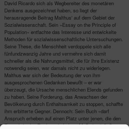
David Ricardo sich als Wegbereiter des monetären
Denkens ausgezeichnet haben, so liegt der
herausragende Beitrag Malthus' auf dem Gebiet der
Sozialwissenschaft. Sein »Essay on the Principle of
Population« entfachte das Interesse und entwickelte
Methoden für sozialwissenschaftliche Untersuchungen.
Seine These, die Menschheit verdoppele sich alle
fünfundzwanzig Jahre und vermehre sich damit
schneller als die Nahrungsmittel, die für ihre Existenz
notwendig seien, war damals nicht zu widerlegen.
Malthus war sich der Bedeutung der von ihm
ausgesprochenen Gedanken bewußt – er war
überzeugt, die Ursache menschlichen Elends gefunden
zu haben. Seine Forderung, das Anwachsen der
Bevölkerung durch Enthaltsamkeit zu stoppen, schaffte
ihm erbitterte Gegner. Dennoch: Sein Buch »darf
Anspruch erheben auf einen Platz unter jenen, die den
Fortschritt des Denkens in hohem Maße beeinflußt