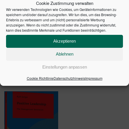
Cookie Zustimmung verwalten
haben«, schrieb John Maynard Keynes über Malthus'
Wir verwenden Technologien wie Cookies, um Geräteinformationen zu
»Essay«. Und weiter: »Der Essay ist nicht nur in der
speichern und/oder darauf zuzugreifen. Wir tun dies, um das Browsing-
Methode apriorisch und philosophisch, sondern er ist im
Erlebnis zu verbessern und um (nicht) personalisierte Werbung
Stil kühn und rednerisch, mit viel Bravour in Sprache
anzuzeigen. Wenn du nicht zustimmst oder die Zustimmung widerrufst,
kann dies bestimmte Merkmale und Funktionen beeinträchtigen.
und Gefühl.«
Akzeptieren
1. Auflage 1986 | Artikelnummer: 20838-0001 | ISBN:
9783878810124
Ablehnen
Einstellungen anpassen
Cookie Richtlinie
Datenschutzhinweis
Impressum
ÄHNLICHE PRODUKTE