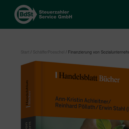
Start
/
SchäfferPoeschel
/ Finanzierung von Sozialunterne