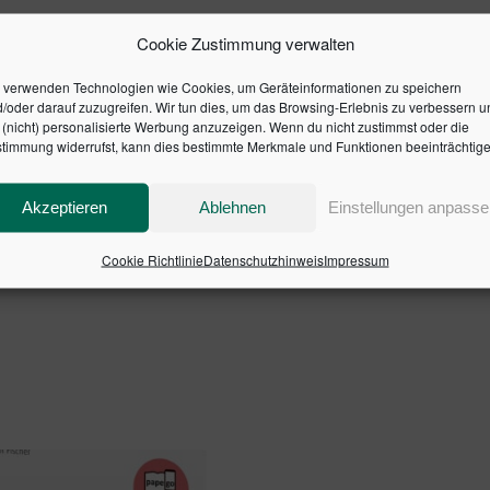
hier zu Lande Früchte tragen?
Ziele
Cookie Zustimmung verwalten
ber die verschiedenen Finanzierungsmöglichkeiten -auch aus
 verwenden Technologien wie Cookies, um Geräteinformationen zu speichern
/oder darauf zuzugreifen. Wir tun dies, um das Browsing-Erlebnis zu verbessern u
(nicht) personalisierte Werbung anzuzeigen. Wenn du nicht zustimmst oder die
timmung widerrufst, kann dies bestimmte Merkmale und Funktionen beeinträchtige
Akzeptieren
Ablehnen
Einstellungen anpasse
Cookie Richtlinie
Datenschutzhinweis
Impressum