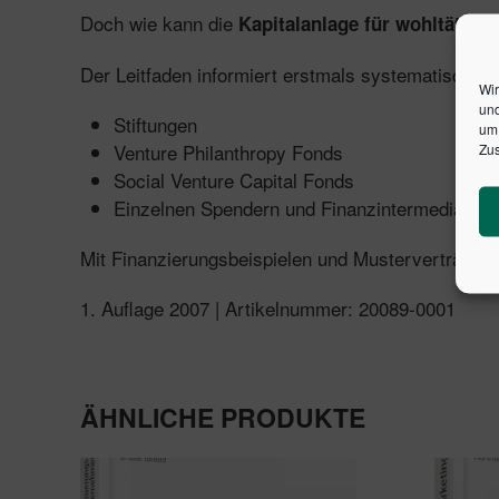
Doch wie kann die
Kapitalanlage für wohltätige 
Der Leitfaden informiert erstmals systematisch ü
Wir
und
Stiftungen
um 
Venture Philanthropy Fonds
Zus
Social Venture Capital Fonds
Einzelnen Spendern und Finanzintermediären
Mit Finanzierungsbeispielen und Musterverträgen.
1. Auflage 2007 | Artikelnummer: 20089-0001
ÄHNLICHE PRODUKTE