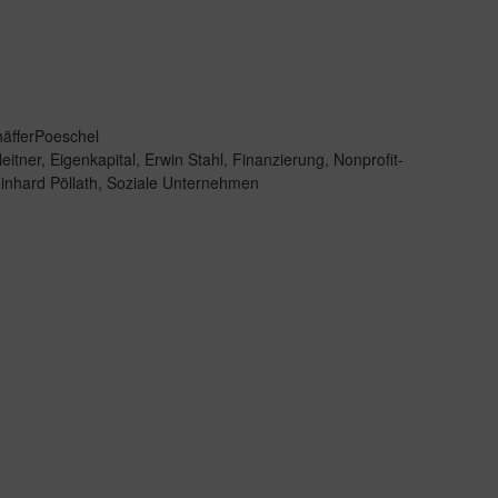
äfferPoeschel
leitner
,
Eigenkapital
,
Erwin Stahl
,
Finanzierung
,
Nonprofit-
inhard Pöllath
,
Soziale Unternehmen