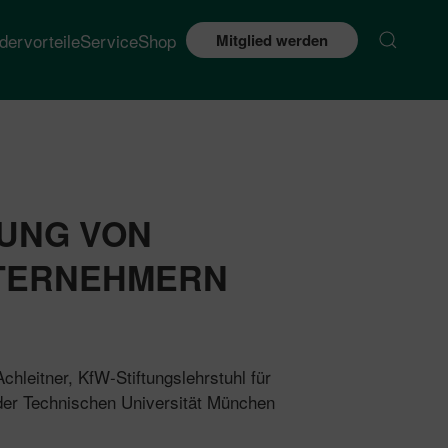
edervorteile
Service
Shop
Mitglied werden
RUNG VON
TERNEHMERN
Achleitner, KfW-Stiftungslehrstuhl für
der Technischen Universität München