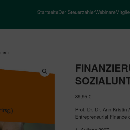
Startseite
Der Steuerzahler
Webinare
Mitgli
hmern
FINANZIE
SOZIALUN
89,95
€
Prof. Dr. Dr. Ann-Kristin 
Entrepreneurial Finance 
1. Auflage 2007