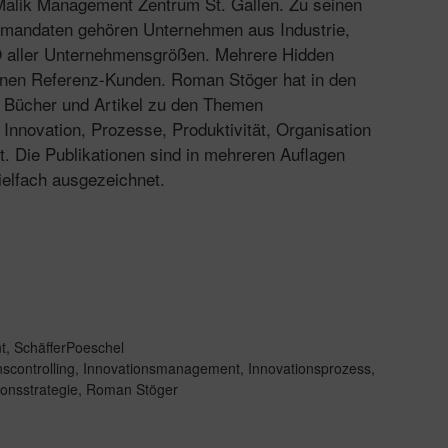
Malik Management Zentrum St. Gallen. Zu seinen
smandaten gehören Unternehmen aus Industrie,
 aller Unternehmensgrößen. Mehrere Hidden
nen Referenz-Kunden. Roman Stöger hat in den
e Bücher und Artikel zu den Themen
e, Innovation, Prozesse, Produktivität, Organisation
t. Die Publikationen sind in mehreren Auflagen
elfach ausgezeichnet.
t
,
SchäfferPoeschel
scontrolling
,
Innovationsmanagement
,
Innovationsprozess
,
ionsstrategie
,
Roman Stöger