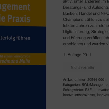
aktiv, unter anderem im 
Beratungs- und Aufsicht
Banken, Handel und NPO
Champions zählen zu sei
letzten Jahren zahlreich
Digitalisierung, Strategi
und Führung veröffentlich
erschienen und wurden vi
1. Auflage 2011
Nicht vorrätig
Artikelnummer:
20544-0001
Kategorien:
BWL/Managemen
Schlagwörter:
F&E
,
Innovation
Innovationsprozesse
,
Innovat