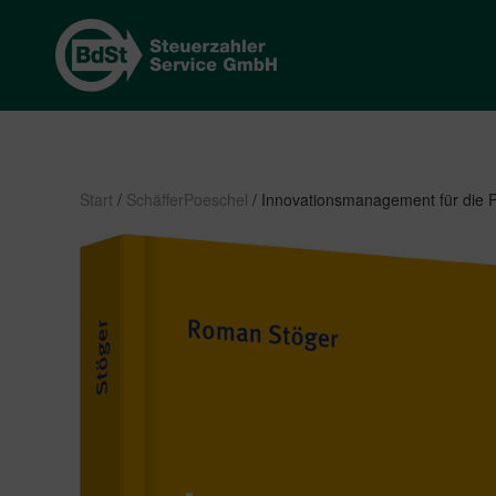
Start
/
SchäfferPoeschel
/ Innovationsmanagement für die P