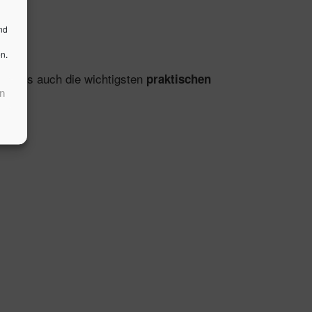
nd
n.
gen als auch die wichtigsten
praktischen
n