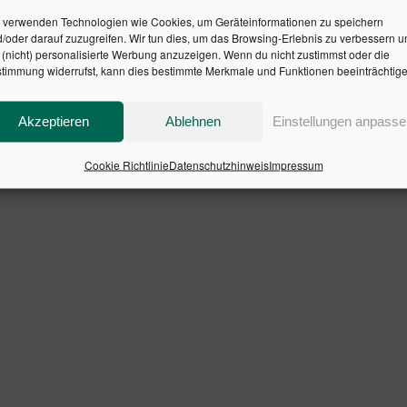
rentwickelt?
 verwenden Technologien wie Cookies, um Geräteinformationen zu speichern
hen Innovationsprozess?
/oder darauf zuzugreifen. Wir tun dies, um das Browsing-Erlebnis zu verbessern u
(nicht) personalisierte Werbung anzuzeigen. Wenn du nicht zustimmst oder die
ation?
timmung widerrufst, kann dies bestimmte Merkmale und Funktionen beeinträchtige
ragen vermittelt der Autor sowohl die theoretischen Grundla
Akzeptieren
Ablehnen
Einstellungen anpasse
en anwendungsorientierten Beispielen.
SBN: 9783791030609
Cookie Richtlinie
Datenschutzhinweis
Impressum