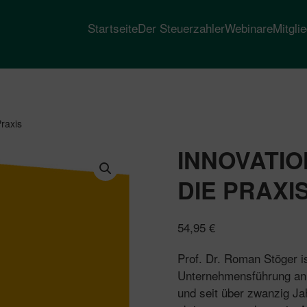
Startseite
Der Steuerzahler
Webinare
Mitgli
raxis
INNOVATI
DIE PRAXI
54,95
€
Prof. Dr. Roman Stöger is
Unternehmensführung an d
und seit über zwanzig Ja