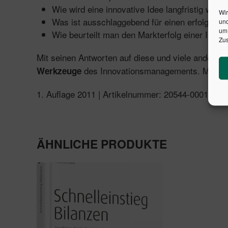
Wie wird eine innovative Idee langfristig weite
Wir
Was ist ausschlaggebend für einen erfolgreic
und
um 
Wie beurteilt man den Markterfolg einer Innov
Zus
Mit seinen Antworten auf diese und viele andere F
des Innovationsmanagements. Mit viel
Werkzeuge
1. Auflage 2011 | Artikelnummer: 20544-0001 | I
ÄHNLICHE PRODUKTE