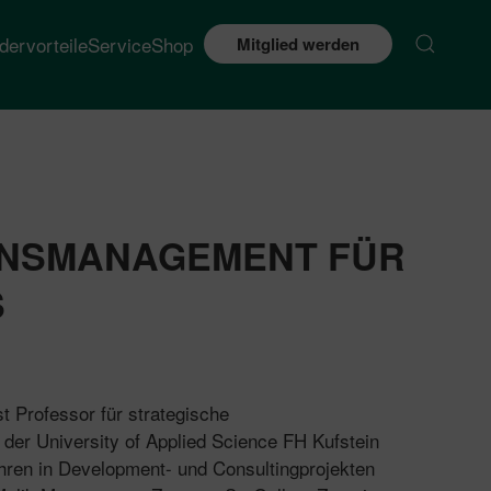
edervorteile
Service
Shop
Mitglied werden
ONSMANAGEMENT FÜR
S
t Professor für strategische
er University of Applied Science FH Kufstein
hren in Development- und Consultingprojekten