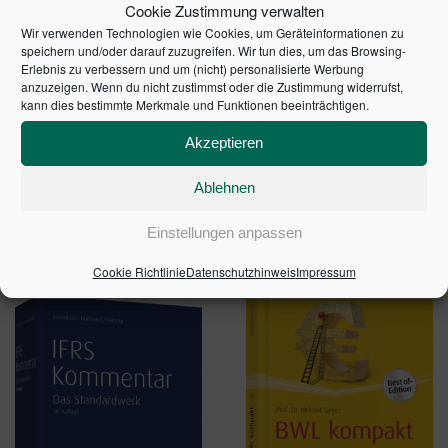
Cookie Zustimmung verwalten
Kostenkontrolle und einer entscheidungsorientierten
Wir verwenden Technologien wie Cookies, um Geräteinformationen zu
Ausrichtung stellt es auch Konzeptionen vor, die
speichern und/oder darauf zuzugreifen. Wir tun dies, um das Browsing-
modernes Kostenmanagement beinhalten, z. B.
Target
Erlebnis zu verbessern und um (nicht) personalisierte Werbung
anzuzeigen. Wenn du nicht zustimmst oder die Zustimmung widerrufst,
und
.
Costing
Prozesskostenrechnung
kann dies bestimmte Merkmale und Funktionen beeinträchtigen.
5. überarbeitete Auflage 2009 | Artikelnummer: 20327-
Akzeptieren
0001 | ISBN: 9783791028620
Ablehnen
Einstellungen anpassen
ÄHNLICHE PRODUKTE
Cookie Richtlinie
Datenschutzhinweis
Impressum