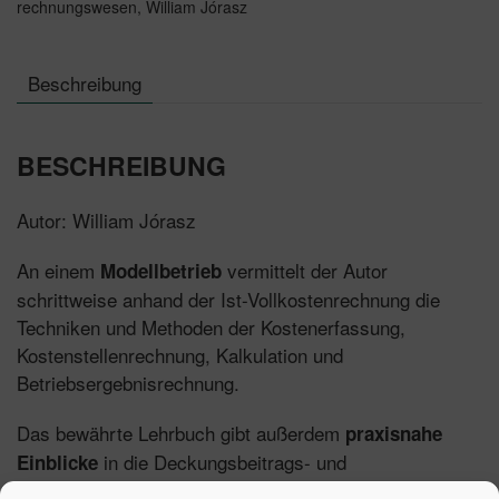
rechnungswesen
,
William Jórasz
Beschreibung
BESCHREIBUNG
Autor: William Jórasz
An einem
vermittelt der Autor
Modellbetrieb
schrittweise anhand der Ist-Vollkostenrechnung die
Techniken und Methoden der Kostenerfassung,
Kostenstellenrechnung, Kalkulation und
Betriebsergebnisrechnung.
Das bewährte Lehrbuch gibt außerdem
praxisnahe
in die Deckungsbeitrags- und
Einblicke
Plankostenrechnung. Neben einer effizienten