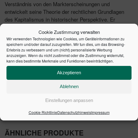
Verständnis von den Markterscheinungen und
entwickelt seine Theorie der rechtlichen Grundlagen
des Kapitalismus in historischer Perspektive. Er
formuliert grundsätzliche Regeln und
Cookie Zustimmung verwalten
Wettbewerbsmuster für die amerikanische Wirtschaft
Wir verwenden Technologien wie Cookies, um Geräteinformationen zu
und effektive Strategien für wirtschaftspolitische
speichern und/oder darauf zuzugreifen. Wir tun dies, um das Browsing-
Reformen; er weist nach, warum rechtliche Prinzipien in
Erlebnis zu verbessern und um (nicht) personalisierte Werbung
anzuzeigen. Wenn du nicht zustimmst oder die Zustimmung widerrufst,
die Wirtschaftstheorie eingebracht werden müssen und
kann dies bestimmte Merkmale und Funktionen beeinträchtigen.
er zeigt, wie seine Wertlehre eingesetzt werden kann,
um den stetigen Prozess institutioneller Anpassung zu
Akzeptieren
beeinflussen.
Ablehnen
1. Auflage 1995 | Artikelnummer: 20909-0001 | ISBN:
Einstellungen anpassen
9783878810957
Cookie Richtlinie
Datenschutzhinweis
Impressum
ÄHNLICHE PRODUKTE