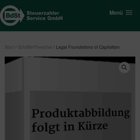
Menü
Start
/
SchäfferPoeschel
/ Legal Foundations of Capitalism