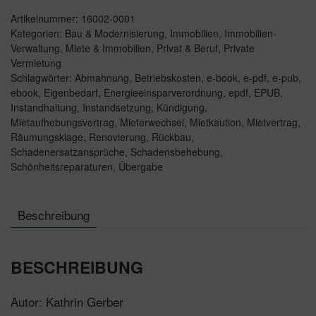
Artikelnummer:
16002-0001
Kategorien:
Bau & Modernisierung
,
Immobilien
,
Immobilien-
Verwaltung
,
Miete & Immobilien
,
Privat & Beruf
,
Private
Vermietung
Schlagwörter:
Abmahnung
,
Betriebskosten
,
e-book
,
e-pdf
,
e-pub
,
ebook
,
Eigenbedarf
,
Energieeinsparverordnung
,
epdf
,
EPUB
,
Instandhaltung
,
Instandsetzung
,
Kündigung
,
Mietaufhebungsvertrag
,
Mieterwechsel
,
Mietkaution
,
Mietvertrag
,
Räumungsklage
,
Renovierung
,
Rückbau
,
Schadenersatzansprüche
,
Schadensbehebung
,
Schönheitsreparaturen
,
Übergabe
Beschreibung
BESCHREIBUNG
Autor: Kathrin Gerber