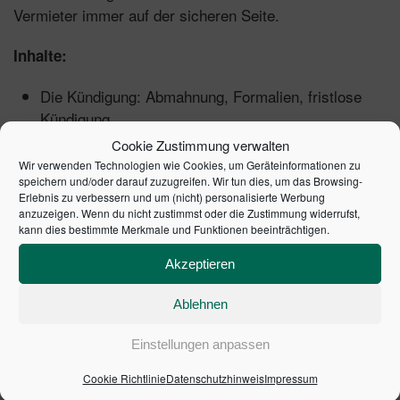
Vermieter immer auf der sicheren Seite.
Inhalte:
Die Kündigung: Abmahnung, Formalien, fristlose
Kündigung.
Räumungsklage und Zwangsvollstreckung.
Cookie Zustimmung verwalten
Mieterwechsel: Übergabe, Abrechnung der
Wir verwenden Technologien wie Cookies, um Geräteinformationen zu
speichern und/oder darauf zuzugreifen. Wir tun dies, um das Browsing-
Mietkaution und Betriebskosten.
Erlebnis zu verbessern und um (nicht) personalisierte Werbung
Schönheitsreparaturen, Instandsetzung, Rückbau.
anzuzeigen. Wenn du nicht zustimmst oder die Zustimmung widerrufst,
kann dies bestimmte Merkmale und Funktionen beeinträchtigen.
:
Arbeitshilfen online
Akzeptieren
Musterverträge.
Ablehnen
Musterbriefe.
Checklisten.
Einstellungen anpassen
Cookie Richtlinie
Datenschutzhinweis
Impressum