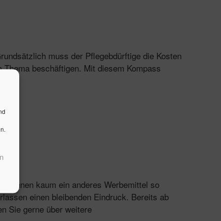
 Grundsätzlich muss der Pflegebdürftige die Kosten
dem Thema beschäftigen. Mit diesem Kompass
nd
n.
n
etet Ihnen kaum ein anderes Werbemittel so
erlassen einen bleibenden Eindruck. Bereits ab
n Sie gerne über weitere