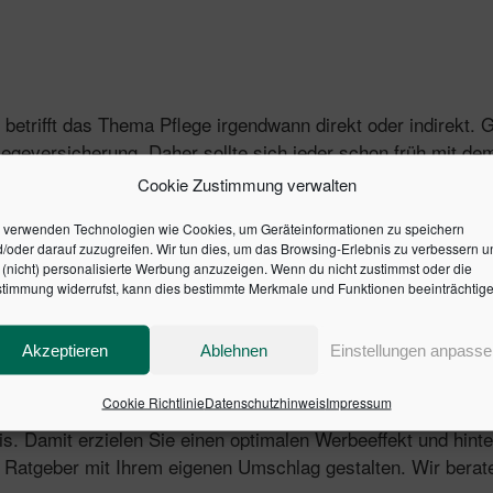
n betrifft das Thema Pflege irgendwann direkt oder indirekt.
legeversicherung. Daher sollte sich jeder schon früh mit 
ragen der Pflegeversicherung.
Cookie Zustimmung verwalten
 verwenden Technologien wie Cookies, um Geräteinformationen zu speichern
/oder darauf zuzugreifen. Wir tun dies, um das Browsing-Erlebnis zu verbessern u
(nicht) personalisierte Werbung anzuzeigen. Wenn du nicht zustimmst oder die
timmung widerrufst, kann dies bestimmte Merkmale und Funktionen beeinträchtige
gkeit.
Akzeptieren
Ablehnen
Einstellungen anpasse
Cookie Richtlinie
Datenschutzhinweis
Impressum
ent zur Weitergabe an Ihre Kunden und Geschäftspartner bi
eis. Damit erzielen Sie einen optimalen Werbeeffekt und hint
Ratgeber mit Ihrem eigenen Umschlag gestalten. Wir berate