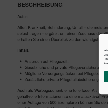
BESCHREIBUNG
Autor:
Alter, Krankheit, Behinderung, Unfall – die meiste
selbst tragen – ergänzt um einen Zuschuss der Pf
erhalten Sie einen Überblick zu den wichtigsten F
Inhalt:
Wir
und
um 
Anspruch auf Pflegezeit.
Zus
Gesetzliche und private Pflegeversicherung.
Mögliche Versorgungslücken bei Pflegebedürfti
Zusätzliche private Pflegefallabsicherung.
Auch als Werbegeschenk eine tolle Idee! Als Präs
gehaltvolle Informationen zu einem attraktiven Pr
einer Auflage von 500 Exemplaren können Sie den 