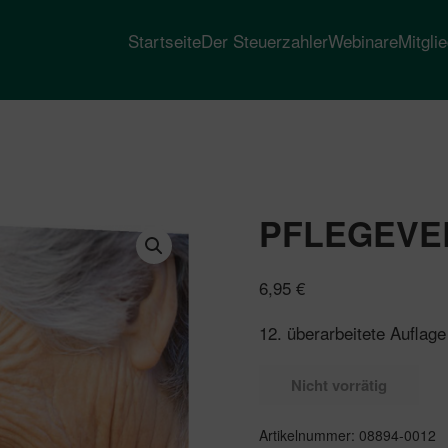
Startseite
Der Steuerzahler
Webinare
Mitgli
PFLEGEVE
6,95
€
12. überarbeitete Auflag
Nicht vorrätig
Artikelnummer:
08894-0012