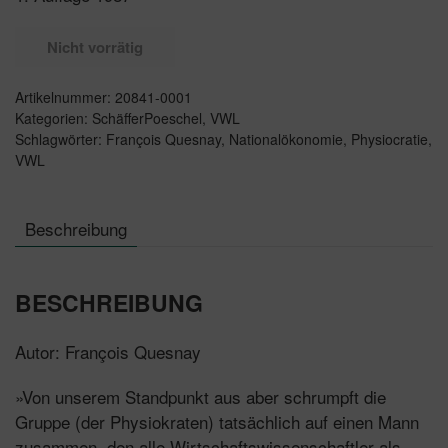
Nicht vorrätig
Artikelnummer:
20841-0001
Kategorien:
SchäfferPoeschel
,
VWL
Schlagwörter:
François Quesnay
,
Nationalökonomie
,
Physiocratie
,
VWL
Beschreibung
BESCHREIBUNG
Autor: François Quesnay
»Von unserem Standpunkt aus aber schrumpft die
Gruppe (der Physiokraten) tatsächlich auf einen Mann
zusammen, den alle Wirtschaftswissenschaftler als