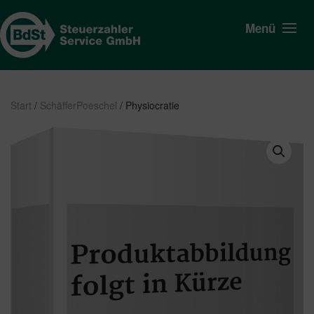
Menü
Start
/
SchäfferPoeschel
/ Physiocratie