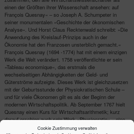
einen der Größten ihrer Wissenschaft ansehen: auf
François Quesnay« – so Joseph A. Schumpeter in
seiner monumentalen »Geschichte der ökonomischen
Analyse«. Und Horst Claus Recktenwald schreibt: »Die
Anwendung des Kreislauf-Prinzips auch in der
Ökonomie hat den Franzosen unsterblich gemacht.«
François Quesnay (1694 -1774) hat mit einem einzigen
Werk die Welt verändert. 1758 veröffentlichte er sein
»Tableau economique«, das erstmals die
wechselseitigen Abhängigkeiten der Geld- und
Güterströme aufzeigte. Dieses Werk ist gleichzusetzen
mit der Geburtsstunde der Physiokratischen Schule –
und für viele Ökonomen gilt es als der Beginn der
modernen Wirtschaftspolitik. Ab September 1767 hielt
Quesnay einen Kurs für Wirtschaftsarithmetik; kurz
darauf erschien auch sein Werk »Physiocratie« – eine
Sammlung ausgewählter Schriften, herausgegeben von
Cookie Zustimmung verwalten