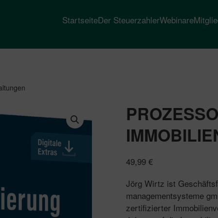
Startseite
Der Steuerzahler
Webinare
Mitgli
altungen
PROZESSO
IMMOBILI
49,99
€
Jörg Wirtz ist Geschäft
managementsysteme gmbh
zertifizierter Immobilien