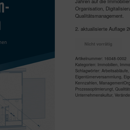
Jahren auf die Immobilie
Organisation, Digitalisi
Qualitätsmanagement.
2. aktualisierte Auflage 
Nicht vorrätig
Artikelnummer:
16048-0002
Kategorien:
Immobilien
,
Immob
Schlagwörter:
Arbeitsabläufe
Eigentümerversammlung
,
Ei
Kennzahlen
,
ManagementOrga
Prozessoptimierungt
,
Qualit
Unternehmenskultur
,
Verände