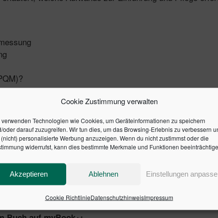
nzmessung
ng
(PQM)?
Cookie Zustimmung verwalten
gsprozesse im Unternehmen
 verwenden Technologien wie Cookies, um Geräteinformationen zu speichern
/oder darauf zuzugreifen. Wir tun dies, um das Browsing-Erlebnis zu verbessern u
(nicht) personalisierte Werbung anzuzeigen. Wenn du nicht zustimmst oder die
timmung widerrufst, kann dies bestimmte Merkmale und Funktionen beeinträchtige
Akzeptieren
Ablehnen
Einstellungen anpasse
Cookie Richtlinie
Datenschutzhinweis
Impressum
rem Buch auf myBook+: