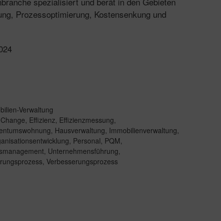
nbranche spezialisiert und berät in den Gebieten
erung, Prozessoptimierung, Kostensenkung und
2024
ilien-Verwaltung
,
Change
,
Effizienz
,
Effizienzmessung
,
gentumswohnung
,
Hausverwaltung
,
Immobilienverwaltung
,
nisationsentwicklung
,
Personal
,
PQM
,
ätsmanagement
,
Unternehmensführung
,
rungsprozess
,
Verbesserungsprozess