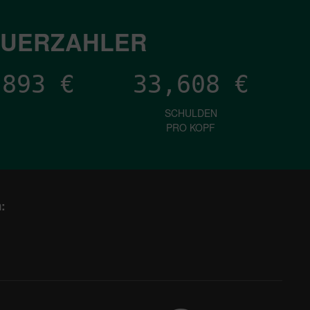
EUERZAHLER
,393
€
33,608
€
SCHULDEN
PRO KOPF
: