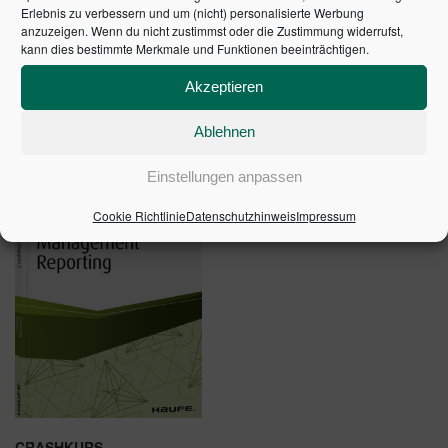
1. Auflage 2015 | Artikelnummer: 20120-0001 | ISBN:
Erlebnis zu verbessern und um (nicht) personalisierte Werbung
9783791034416
anzuzeigen. Wenn du nicht zustimmst oder die Zustimmung widerrufst,
kann dies bestimmte Merkmale und Funktionen beeinträchtigen.
Akzeptieren
ÄHNLICHE PRODUKTE
Ablehnen
Einstellungen anpassen
Cookie Richtlinie
Datenschutzhinweis
Impressum
CRASHKURS