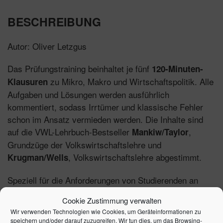
BESCHREIBUNG
Autor: Oliver Letzgus
Das Prüfungstraining beinhaltet je fünf
120-Minuten-
zu Mikro, Makro und Wirtschaftspolitik. Alle
Klausuren
Aufgaben und Lösungen werden ausführlich
kommentiert, sodass Irrtümer und klassische Fehler
schon im Ansatz vermieden werden. Die Inhalte sind
auf die VWL-Lehrbuch-Bestseller
,
Mankiw/Taylor
Grundzüge der Volkswirtschaftslehre und
, Volkswirtschaftslehre abgestimmt.
Krugman/Wells
Speziell für die Anforderungen von Studierenden an
Fachhochschulen, Dualen Hochschulen, Wirtschafts-
Cookie Zustimmung verwalten
und Verwaltungsakademien konzipiert.
Wir verwenden Technologien wie Cookies, um Geräteinformationen zu
speichern und/oder darauf zuzugreifen. Wir tun dies, um das Browsing-