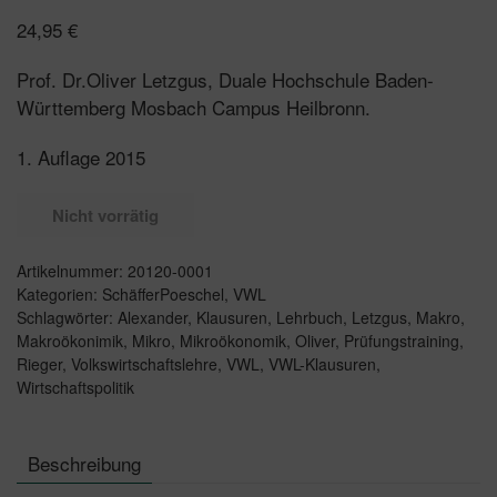
24,95
€
Prof. Dr.Oliver Letzgus, Duale Hochschule Baden-
Württemberg Mosbach Campus Heilbronn.
1. Auflage 2015
Nicht vorrätig
Artikelnummer:
20120-0001
Kategorien:
SchäfferPoeschel
,
VWL
Schlagwörter:
Alexander
,
Klausuren
,
Lehrbuch
,
Letzgus
,
Makro
,
Makroökonimik
,
Mikro
,
Mikroökonomik
,
Oliver
,
Prüfungstraining
,
Rieger
,
Volkswirtschaftslehre
,
VWL
,
VWL-Klausuren
,
Wirtschaftspolitik
Beschreibung