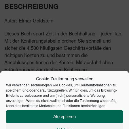
BESCHREIBUNG
Autor: Elmar Goldstein
Dieses Buch spart Zeit in der Buchhaltung – jeden Tag.
Mit der Kontierungstabelle ordnen Sie schnell und
sicher die 4.500 häufigsten Geschäftsvorfälle den
richtigen Konten zu und bestimmen die
Abschlusspositionen der Konten. Mit ausführlichen
Erläuterungen zur richtigen Kontierung.
Cookie Zustimmung verwalten
Inhalte:
Wir verwenden Technologien wie Cookies, um Geräteinformationen zu
speichern und/oder darauf zuzugreifen. Wir tun dies, um das Browsing-
Neues EÜR-Formular mit Ausfüllanleitung
Erlebnis zu verbessern und um (nicht) personalisierte Werbung
anzuzeigen. Wenn du nicht zustimmst oder die Zustimmung widerrufst,
Alle wichtigen Kontenrahmen für DATEV (gültig ab
kann dies bestimmte Merkmale und Funktionen beeinträchtigen.
2020), Industrie und Handel
Hinweise zur richitgen Kontierung von
Akzeptieren
Geschäftsvorfällen