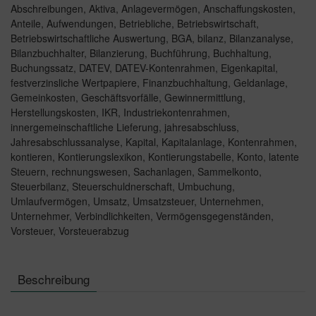
Abschreibungen
,
Aktiva
,
Anlagevermögen
,
Anschaffungskosten
,
Anteile
,
Aufwendungen
,
Betriebliche
,
Betriebswirtschaft
,
Betriebswirtschaftliche Auswertung
,
BGA
,
bilanz
,
Bilanzanalyse
,
Bilanzbuchhalter
,
Bilanzierung
,
Buchführung
,
Buchhaltung
,
Buchungssatz
,
DATEV
,
DATEV-Kontenrahmen
,
Eigenkapital
,
festverzinsliche Wertpapiere
,
Finanzbuchhaltung
,
Geldanlage
,
Gemeinkosten
,
Geschäftsvorfälle
,
Gewinnermittlung
,
Herstellungskosten
,
IKR
,
Industriekontenrahmen
,
innergemeinschaftliche Lieferung
,
jahresabschluss
,
Jahresabschlussanalyse
,
Kapital
,
Kapitalanlage
,
Kontenrahmen
,
kontieren
,
Kontierungslexikon
,
Kontierungstabelle
,
Konto
,
latente
Steuern
,
rechnungswesen
,
Sachanlagen
,
Sammelkonto
,
Steuerbilanz
,
Steuerschuldnerschaft
,
Umbuchung
,
Umlaufvermögen
,
Umsatz
,
Umsatzsteuer
,
Unternehmen
,
Unternehmer
,
Verbindlichkeiten
,
Vermögensgegenständen
,
Vorsteuer
,
Vorsteuerabzug
Beschreibung