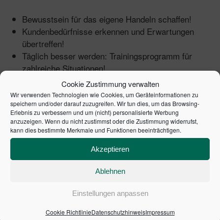
Bewusstsein für das eigene Handeln schaffen!
Kundenbedürfnisse erkennen und Erwartungen
übertreffen!
Täglich besser werden: Trainingsprogramm für
zahlreiche Situationen!
Cookie Zustimmung verwalten
Dieses Buch sensibilisiert den Leser, das eigene
Wir verwenden Technologien wie Cookies, um Geräteinformationen zu
Verhalten im Umgang mit in- und externen Kunden
speichern und/oder darauf zuzugreifen. Wir tun dies, um das Browsing-
Erlebnis zu verbessern und um (nicht) personalisierte Werbung
bewusster zu gestalten. Klar gegliedert beschreibt die
anzuzeigen. Wenn du nicht zustimmst oder die Zustimmung widerrufst,
Autorin anhand eines Kundenbeziehungszyklus, auf
kann dies bestimmte Merkmale und Funktionen beeinträchtigen.
welche Feinheiten es ankommt, um Kunden nachhaltig
Akzeptieren
zu begeistern. Als pragmatische Unterstützung im
Alltag wird dem Leser regelmäßig der Spiegel
Ablehnen
vorgehalten: „Hand aufs Herz-Fragen" zur
Selbstreflexion, zahlreiche Praxisbeispiele und ein
Einstellungen anpassen
integriertes Trainingsprogramm ermöglichen
branchenübergreifend den direkten Transfer in die
Cookie Richtlinie
Datenschutzhinweis
Impressum