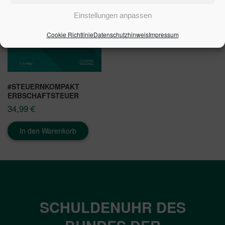
Einstellungen anpassen
Cookie Richtlinie
Datenschutzhinweis
Impressum
#STEUERNKOMPAKT
ERBSCHAFTSTEUER
34,99
€
In den Warenkorb
SCHULDENUHR DES