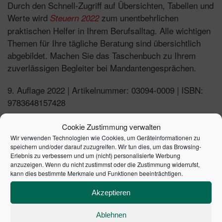
Durch den Schnell-Zugriff auf Übersichten, Tabellen und
Werte wird
zum unentbehrlichen
Steuern 2022
praktischen Helfer in Ihrem Berufsalltag. Alle wichtigen
Themen für Ihre tägliche Beratung sind übersichtlich
abgebildet. Machen Sie das Taschenbuch zu Ihrem
zuverlässigen Begleiter bei Mandantengesprächen.
9. Auflage 2022 | Artikelnummer: 03094-0009 | ISBN:
9783648157428
Cookie Zustimmung verwalten
Wir verwenden Technologien wie Cookies, um Geräteinformationen zu
speichern und/oder darauf zuzugreifen. Wir tun dies, um das Browsing-
ÄHNLICHE PRODUKTE
Erlebnis zu verbessern und um (nicht) personalisierte Werbung
anzuzeigen. Wenn du nicht zustimmst oder die Zustimmung widerrufst,
kann dies bestimmte Merkmale und Funktionen beeinträchtigen.
Akzeptieren
Ablehnen