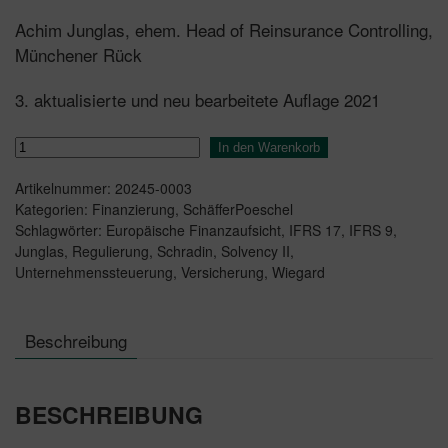
Achim Junglas, ehem. Head of Reinsurance Controlling,
Münchener Rück
3. aktualisierte und neu bearbeitete Auflage 2021
Steuerung
In den Warenkorb
von
Artikelnummer:
20245-0003
Versicherungsunternehmen
Kategorien:
Finanzierung
,
SchäfferPoeschel
Menge
Schlagwörter:
Europäische Finanzaufsicht
,
IFRS 17
,
IFRS 9
,
Junglas
,
Regulierung
,
Schradin
,
Solvency II
,
Unternehmenssteuerung
,
Versicherung
,
Wiegard
Beschreibung
BESCHREIBUNG