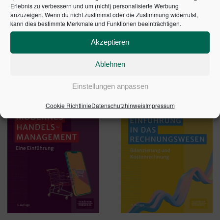
Erlebnis zu verbessern und um (nicht) personalisierte Werbung
3. aktualisierte und neu bearbeitete Auflage 2021 |
anzuzeigen. Wenn du nicht zustimmst oder die Zustimmung widerrufst,
Artikelnummer: 20245-0003 | ISBN: 9783791051406
kann dies bestimmte Merkmale und Funktionen beeinträchtigen.
Akzeptieren
Ablehnen
ÄHNLICHE PRODUKTE
Einstellungen anpassen
Cookie Richtlinie
Datenschutzhinweis
Impressum