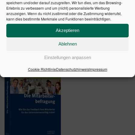
relevanten mathematischen Grundlagen erläutert.
speichern und/oder darauf zuzugreifen. Wir tun dies, um das Browsing-
Erlebnis zu verbessern und um (nicht) personalisierte Werbung
Damit die Umsetzung im Unternehmen gelingt.
anzuzeigen. Wenn du nicht zustimmst oder die Zustimmung widerrufst,
kann dies bestimmte Merkmale und Funktionen beeinträchtigen.
1. Auflage 2006 | Artikelnummer: 20774-0001
Akzeptieren
Ablehnen
ÄHNLICHE PRODUKTE
Einstellungen anpassen
Cookie Richtlinie
Datenschutzhinweis
Impressum