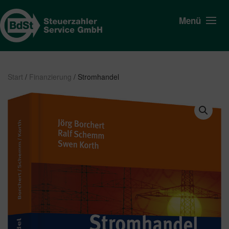
Menü
Start
/
Finanzierung
/ Stromhandel