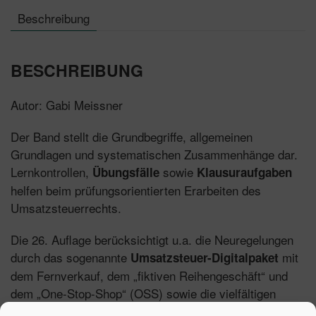
Beschreibung
BESCHREIBUNG
Autor: Gabi Meissner
Der Band stellt die Grundbegriffe, allgemeinen
Grundlagen und systematischen Zusammenhänge dar.
Lernkontrollen,
sowie
Übungsfälle
Klausuraufgaben
helfen beim prüfungsorientierten Erarbeiten des
Umsatzsteuerrechts.
Die 26. Auflage berücksichtigt u.a. die Neuregelungen
durch das sogenannte
mit
Umsatzsteuer-Digitalpaket
dem Fernverkauf, dem „fiktiven Reihengeschäft“ und
dem „One-Stop-Shop“ (OSS) sowie die vielfältigen
Auswirkungen der
. Zudem
Corona-Steuerhilfegesetze