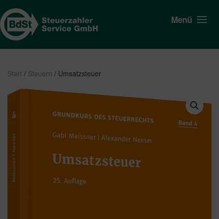
Menü
Start
/
Steuern
/ Umsatzsteuer