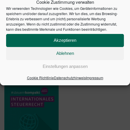
Cookie Zustimmung verwalten
beinhaltet sie die wesentlichen Entwicklungen im
Wir verwenden Technologien wie Cookies, um Geräteinformationen zu
Bereich der nationalen Rechtsprechung und der
speichern und/oder darauf zuzugreifen. Wir tun dies, um das Browsing-
Erlebnis zu verbessern und um (nicht) personalisierte Werbung
Rechtsprechung des EuGH.
anzuzeigen. Wenn du nicht zustimmst oder die Zustimmung widerrufst,
kann dies bestimmte Merkmale und Funktionen beeinträchtigen.
25. Auflage 2019 | Artikelnummer: 20204-0004 | ISBN:
9783791044460
Akzeptieren
Ablehnen
ÄHNLICHE PRODUKTE
Einstellungen anpassen
Cookie Richtlinie
Datenschutzhinweis
Impressum