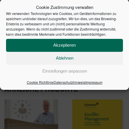
Management
Cookie Zustimmung verwalten
Externes Wachstum durch Akquisitionen
Wir verwenden Technologien wie Cookies, um Geräteinformationen zu
Interne Entwicklung von Kompetenzen
speichern und/oder darauf zuzugreifen. Wir tun dies, um das Browsing-
Erlebnis zu verbessern und um (nicht) personalisierte Werbung
Effektive Verwendung von Ressourcen und
anzuzeigen. Wenn du nicht zustimmst oder die Zustimmung widerrufst,
Humankapital
kann dies bestimmte Merkmale und Funktionen beeinträchtigen.
Innovationskultur
Akzeptieren
Management und Anreizsysteme
Ablehnen
1. Auflage 2002 | Artikelnummer: 20686-0001
Einstellungen anpassen
Cookie Richtlinie
Datenschutzhinweis
Impressum
ÄHNLICHE PRODUKTE