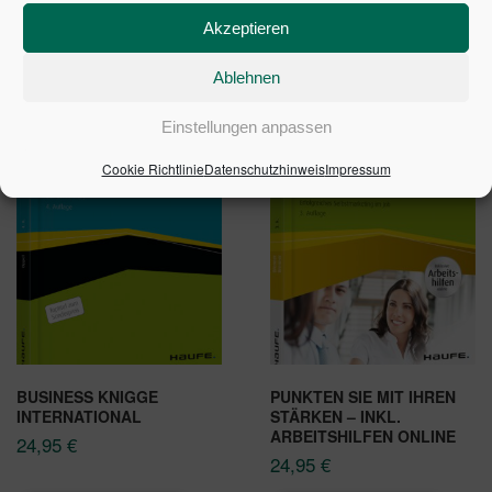
Akzeptieren
ÄHNLICHE PRODUKTE
Ablehnen
Einstellungen anpassen
Cookie Richtlinie
Datenschutzhinweis
Impressum
BUSINESS KNIGGE
PUNKTEN SIE MIT IHREN
INTERNATIONAL
STÄRKEN – INKL.
ARBEITSHILFEN ONLINE
24,95
€
24,95
€