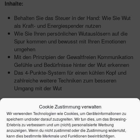
Inhalte:
Behalten Sie das Steuer in der Hand: Wie Sie Wut
als Kraft- und Energiespender nutzen
Wie Sie Ihren persönlichen Wutauslösern auf die
Spur kommen und bewusst mit Ihren Emotionen
umgehen
Mit den Prinzipien der Gewaltfreien Kommunikation
Gefühle und Bedürfnisse hinter der Wut erkennen
Das 4-Punkte-System für einen kühlen Kopf und
zahlreiche weitere Techniken zum besseren
Umgang mit der Wut
Cookie Zustimmung verwalten
Wir verwenden Technologien wie Cookies, um Geräteinformationen zu
1. Auflage 2018 | Artikelnummer: 10748-0001 | ISBN:
speichern und/oder darauf zuzugreifen. Wir tun dies, um das Browsing-
9783648107621
Erlebnis zu verbessern und um (nicht) personalisierte Werbung
anzuzeigen. Wenn du nicht zustimmst oder die Zustimmung widerrufst,
kann dies bestimmte Merkmale und Funktionen beeinträchtigen.