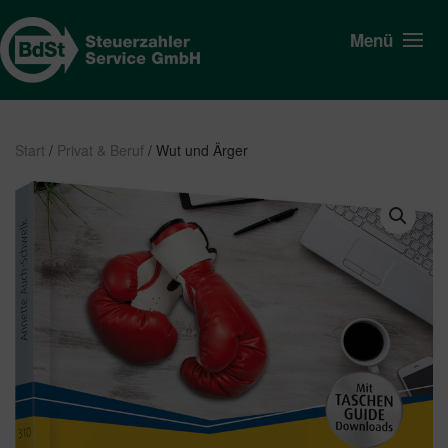
Menü
Start
/
Privat & Beruf
/ Wut und Ärger