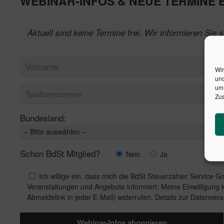
WEBINAR-INFOS & NEUE TERMINE
Aktuell sind keine Termine frei. Wir informieren Sie 
Wir
und
um 
Zus
Bundesland:
Schon BdSt Mitglied?
Nein
Ja
Ich willige ein, dass mich die BdSt Steuerzahler Service 
Veranstaltungen und Angebote informiert. Meine Einwilligung ka
Abmeldelink in jeder E-Mail) widerrufen. Details zur Datenvera