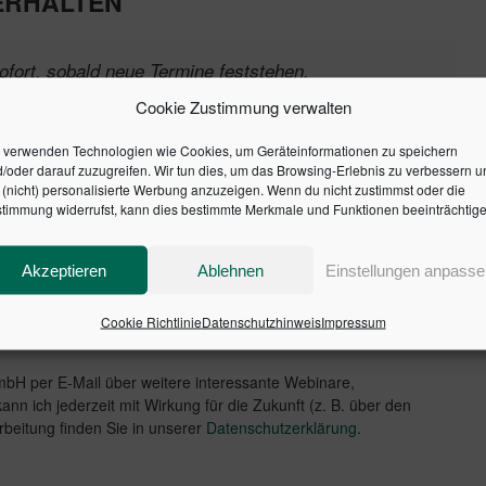
 ERHALTEN
sofort, sobald neue Termine feststehen.
Cookie Zustimmung verwalten
 verwenden Technologien wie Cookies, um Geräteinformationen zu speichern
/oder darauf zuzugreifen. Wir tun dies, um das Browsing-Erlebnis zu verbessern u
(nicht) personalisierte Werbung anzuzeigen. Wenn du nicht zustimmst oder die
timmung widerrufst, kann dies bestimmte Merkmale und Funktionen beeinträchtige
Akzeptieren
Ablehnen
Einstellungen anpasse
Cookie Richtlinie
Datenschutzhinweis
Impressum
GmbH per E-Mail über weitere interessante Webinare,
nn ich jederzeit mit Wirkung für die Zukunft (z. B. über den
rbeitung finden Sie in unserer
Datenschutzerklärung
.