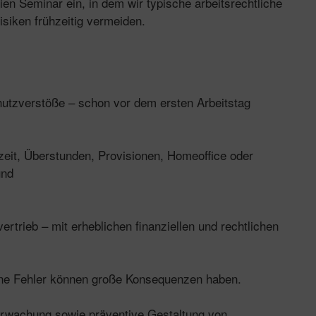
en Seminar ein, in dem wir typische arbeitsrechtliche
isiken frühzeitig vermeiden.
hutzverstöße – schon vor dem ersten Arbeitstag
eit, Überstunden, Provisionen, Homeoffice oder
und
trieb – mit erheblichen finanziellen und rechtlichen
eine Fehler können große Konsequenzen haben.
erwachung sowie präventive Gestaltung von