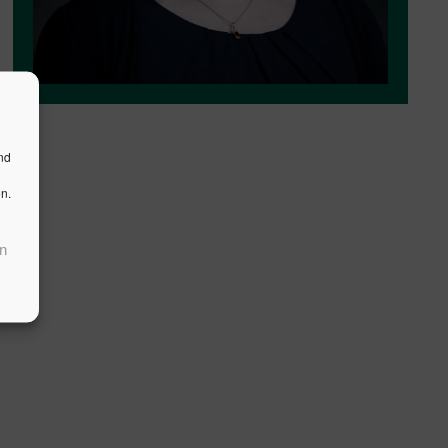
nd
n.
n