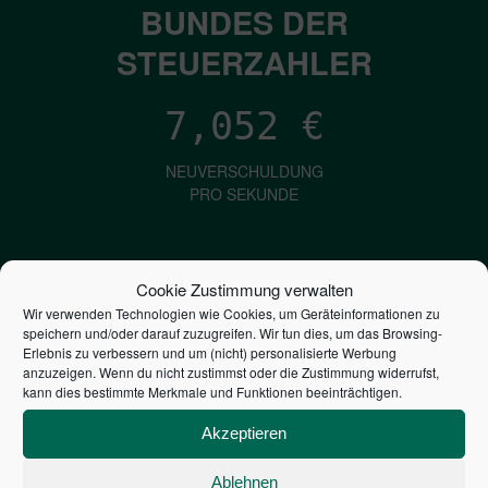
BUNDES DER
STEUERZAHLER
7,052
€
NEUVERSCHULDUNG
PRO SEKUNDE
1,601
€
Cookie Zustimmung verwalten
Wir verwenden Technologien wie Cookies, um Geräteinformationen zu
ZINSEN
speichern und/oder darauf zuzugreifen. Wir tun dies, um das Browsing-
PRO SEKUNDE
Erlebnis zu verbessern und um (nicht) personalisierte Werbung
anzuzeigen. Wenn du nicht zustimmst oder die Zustimmung widerrufst,
kann dies bestimmte Merkmale und Funktionen beeinträchtigen.
2,806,109,636,450
€
Akzeptieren
STAATSVERSCHULDUNG
Ablehnen