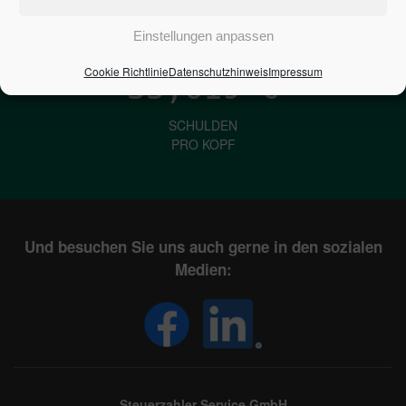
IN DEUTSCHLAND
Einstellungen anpassen
Cookie Richtlinie
Datenschutzhinweis
Impressum
33,619
€
SCHULDEN
PRO KOPF
Und besuchen Sie uns auch gerne in den sozialen
Medien:
Steuerzahler Service GmbH