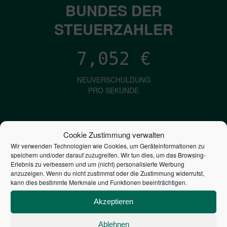
BUNDES DER
STEUERZAHLER
7,052
€
NEUVERSCHULDUNG
PRO SEKUNDE
1,601
€
Cookie Zustimmung verwalten
Wir verwenden Technologien wie Cookies, um Geräteinformationen zu
ZINSEN
speichern und/oder darauf zuzugreifen. Wir tun dies, um das Browsing-
PRO SEKUNDE
Erlebnis zu verbessern und um (nicht) personalisierte Werbung
anzuzeigen. Wenn du nicht zustimmst oder die Zustimmung widerrufst,
kann dies bestimmte Merkmale und Funktionen beeinträchtigen.
2,804,589,186,091
€
Akzeptieren
STAATSVERSCHULDUNG
Ablehnen