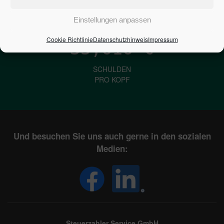
IN DEUTSCHLAND
Einstellungen anpassen
Cookie Richtlinie
Datenschutzhinweis
Impressum
33,616
€
SCHULDEN
PRO KOPF
Und besuchen Sie uns auch gerne in den sozialen
Medien:
Steuerzahler Service GmbH