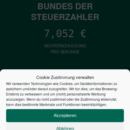
BUNDES DER
STEUERZAHLER
7,052
€
NEUVERSCHULDUNG
PRO SEKUNDE
1,601
€
Cookie Zustimmung verwalten
Wir verwenden Technologien wie Cookies, um Geräteinformationen zu
ZINSEN
speichern und/oder darauf zuzugreifen. Wir tun dies, um das Browsing-
PRO SEKUNDE
Erlebnis zu verbessern und um (nicht) personalisierte Werbung
anzuzeigen. Wenn du nicht zustimmst oder die Zustimmung widerrufst,
kann dies bestimmte Merkmale und Funktionen beeinträchtigen.
2,805,839,496,530
€
Akzeptieren
STAATSVERSCHULDUNG
Ablehnen