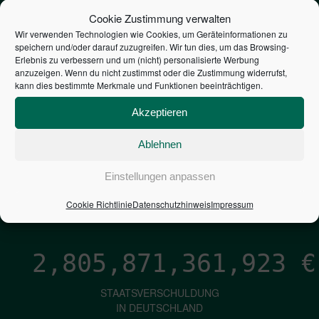
STEUERZAHLER
Cookie Zustimmung verwalten
Wir verwenden Technologien wie Cookies, um Geräteinformationen zu
speichern und/oder darauf zuzugreifen. Wir tun dies, um das Browsing-
7,052
€
Erlebnis zu verbessern und um (nicht) personalisierte Werbung
anzuzeigen. Wenn du nicht zustimmst oder die Zustimmung widerrufst,
kann dies bestimmte Merkmale und Funktionen beeinträchtigen.
NEUVERSCHULDUNG
PRO SEKUNDE
Akzeptieren
Ablehnen
1,601
€
Einstellungen anpassen
ZINSEN
Cookie Richtlinie
Datenschutzhinweis
Impressum
PRO SEKUNDE
2,805,871,363,192
€
STAATSVERSCHULDUNG
IN DEUTSCHLAND