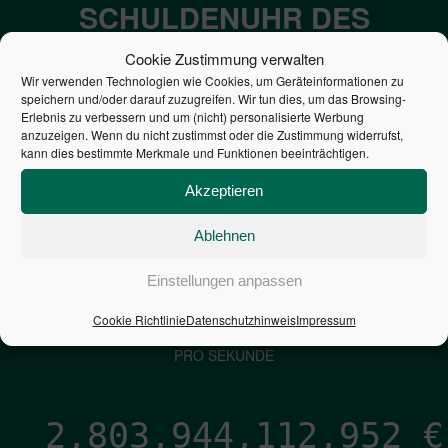
SCHULDENUHR DES
BUNDES DER
Cookie Zustimmung verwalten
STEUERZAHLER
Wir verwenden Technologien wie Cookies, um Geräteinformationen zu
speichern und/oder darauf zuzugreifen. Wir tun dies, um das Browsing-
Erlebnis zu verbessern und um (nicht) personalisierte Werbung
anzuzeigen. Wenn du nicht zustimmst oder die Zustimmung widerrufst,
7,052
€
kann dies bestimmte Merkmale und Funktionen beeinträchtigen.
NEUVERSCHULDUNG
Akzeptieren
PRO SEKUNDE
Ablehnen
Einstellungen anpassen
1,601
€
Cookie Richtlinie
Datenschutzhinweis
Impressum
ZINSEN
PRO SEKUNDE
2,803,944,114,129
€