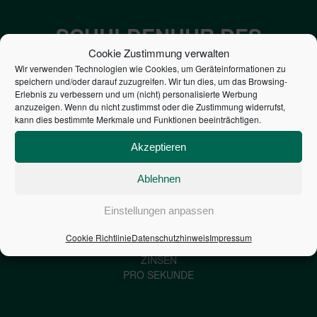
SCHULDENUHR DES
Cookie Zustimmung verwalten
BUNDES DER
Wir verwenden Technologien wie Cookies, um Geräteinformationen zu
STEUERZAHLER
speichern und/oder darauf zuzugreifen. Wir tun dies, um das Browsing-
Erlebnis zu verbessern und um (nicht) personalisierte Werbung
anzuzeigen. Wenn du nicht zustimmst oder die Zustimmung widerrufst,
kann dies bestimmte Merkmale und Funktionen beeinträchtigen.
7,052
€
Akzeptieren
NEUVERSCHULDUNG
PRO SEKUNDE
Ablehnen
Einstellungen anpassen
1,601
€
Cookie Richtlinie
Datenschutzhinweis
Impressum
ZINSEN
PRO SEKUNDE