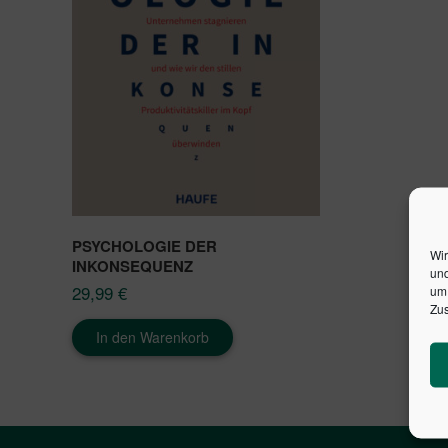
PSYCHOLOGIE DER
Wir
INKONSEQUENZ
und
29,99
€
um 
Zus
In den Warenkorb