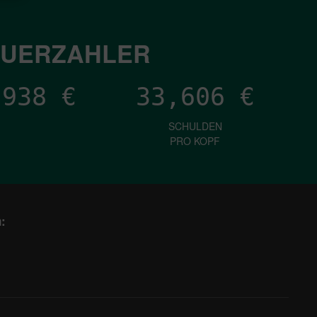
EUERZAHLER
,637
€
33,606
€
SCHULDEN
PRO KOPF
: