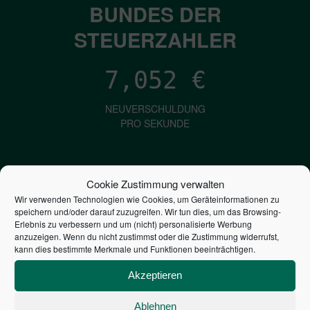
BUNDES DER
STEUERZAHLER
7,052
€
NEUVERSCHULDUNG
PRO SEKUNDE
1,601
€
Cookie Zustimmung verwalten
Wir verwenden Technologien wie Cookies, um Geräteinformationen zu
ZINSEN
speichern und/oder darauf zuzugreifen. Wir tun dies, um das Browsing-
PRO SEKUNDE
Erlebnis zu verbessern und um (nicht) personalisierte Werbung
anzuzeigen. Wenn du nicht zustimmst oder die Zustimmung widerrufst,
kann dies bestimmte Merkmale und Funktionen beeinträchtigen.
2,805,959,333,155
€
Akzeptieren
STAATSVERSCHULDUNG
Ablehnen