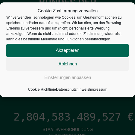
BUNDES DER
STEUERZAHLER
Cookie Zustimmung verwalten
Wir verwenden Technologien wie Cookies, um Geräteinformationen zu
speichern und/oder darauf zuzugreifen. Wir tun dies, um das Browsing-
7,052
€
Erlebnis zu verbessern und um (nicht) personalisierte Werbung
anzuzeigen. Wenn du nicht zustimmst oder die Zustimmung widerrufst,
kann dies bestimmte Merkmale und Funktionen beeinträchtigen.
NEUVERSCHULDUNG
PRO SEKUNDE
Akzeptieren
Ablehnen
1,601
€
Einstellungen anpassen
ZINSEN
Cookie Richtlinie
Datenschutzhinweis
Impressum
PRO SEKUNDE
2,804,583,490,373
€
STAATSVERSCHULDUNG