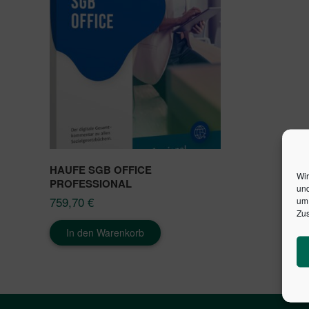
HAUFE SGB OFFICE
Wir
PROFESSIONAL
und
759,70
€
um 
Zus
In den Warenkorb